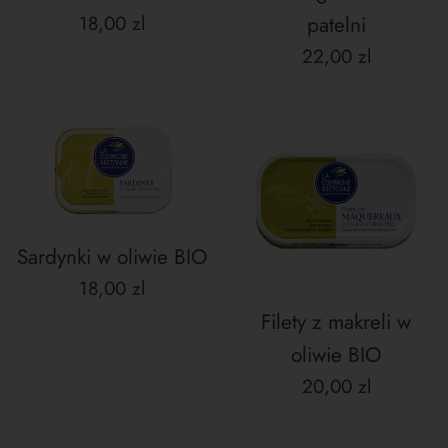
Cena
18,00 zl
patelni
regularna
Cena
22,00 zl
regularna
Sardynki w oliwie BIO
Cena
18,00 zl
regularna
Filety z makreli w
oliwie BIO
Cena
20,00 zl
regularna