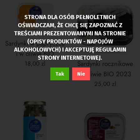
STRONA DLA OSÓB PEŁNOLETNICH
OŚWIADCZAM, ŻE CHCĘ SIĘ ZAPOZNAĆ Z
TREŚCIAMI PREZENTOWANYMI NA STRONIE
(OPISY PRODUKTÓW - NAPOJÓW
Sardynki w papryczce
ALKOHOLOWYCH) I AKCEPTUJĘ REGULAMIN
i w oliwie BIO
STRONY INTERNETOWEJ.
Cena
Sardynki rocznikowe
18,00 zl
regularna
w oliwie BIO 2023
Tak
Nie
Cena
25,00 zl
regularna