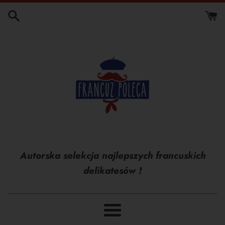
Przejdź
do
treści
Autorska selekcja najlepszych francuskich
delikatesów !
Menu