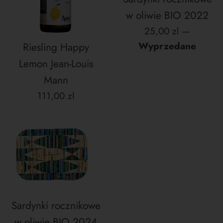
w oliwie BIO 2022
Cena
25,00 zl
—
regularna
Wyprzedane
Riesling Happy
Lemon Jean-Louis
Mann
Cena
111,00 zl
regularna
Sardynki rocznikowe
w oliwie BIO 2024