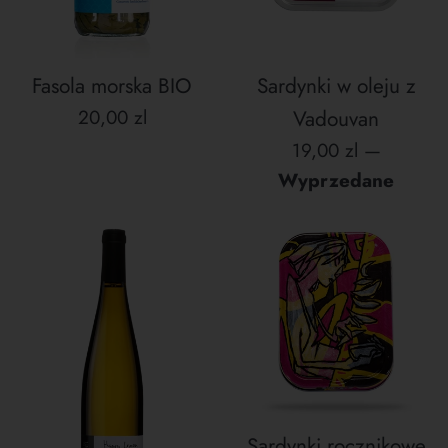
Fasola morska BIO
Sardynki w oleju z
Cena
20,00 zl
Vadouvan
regularna
Cena
19,00 zl
—
regularna
Wyprzedane
Sardynki rocznikowe