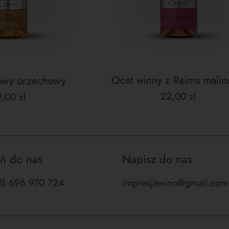
Ocet winny z Reims mali
kowy orzechowy
Cena
ena
22,00 zl
,00 zl
regularna
gularna
ń do nas
Napisz do nas
48) 696 970 724
impresjawino@gmail.com