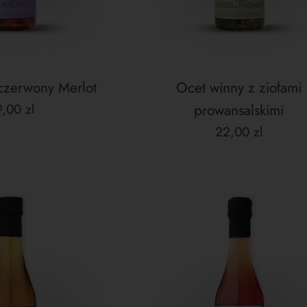
czerwony Merlot
Ocet winny z ziołami
ena
,00 zl
prowansalskimi
gularna
Cena
22,00 zl
regularna