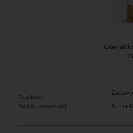
Ocet jabł
C
29
re
Zadzwo
Regulamin
Polityka prywatności
Tel : (+