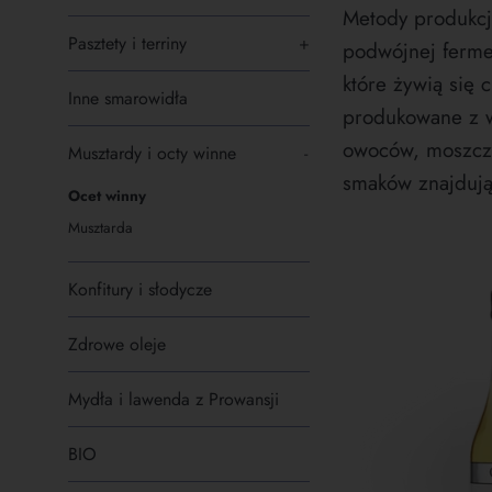
Metody produkcj
Pasztety i terriny
+
podwójnej fermen
które żywią się 
Inne smarowidła
produkowane z w
owoców, moszcz
Musztardy i octy winne
-
smaków znajdują
Ocet winny
Musztarda
Konfitury i słodycze
Zdrowe oleje
Mydła i lawenda z Prowansji
BIO