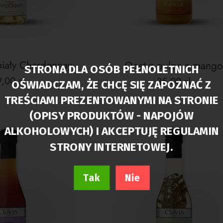
biały Chardonnay
Ocet z pulpą z mango
STRONA DLA OSÓB PEŁNOLETNICH
ena
Cena
,00 zl
35,00 zl
OŚWIADCZAM, ŻE CHCĘ SIĘ ZAPOZNAĆ Z
gularna
regularna
TREŚCIAMI PREZENTOWANYMI NA STRONIE
(OPISY PRODUKTÓW - NAPOJÓW
ALKOHOLOWYCH) I AKCEPTUJĘ REGULAMIN
STRONY INTERNETOWEJ.
Tak
Nie