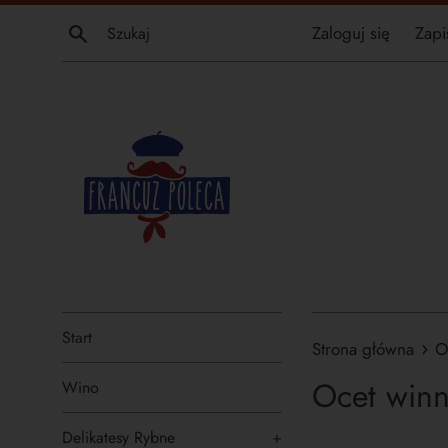
Przejdź
Szukaj
Zaloguj się
Zapi
do
treści
Start
›
Strona główna
O
Ocet win
Wino
Delikatesy Rybne
+