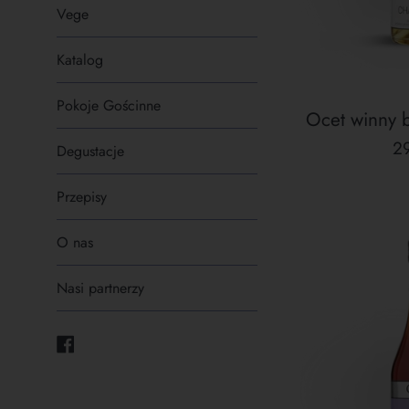
Vege
Katalog
Pokoje Gościnne
Ocet winny 
C
29
Degustacje
re
Przepisy
O nas
Nasi partnerzy
Facebook