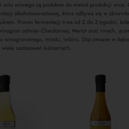
i octu winnego są podobne do metod produkcji wina. O
tacji alkoholowo-octowej, która odbywa się w zbiorniku.
cukrem. Proces fermentacji trwa od 2 do 3 tygodni, kolej
inogron odmian Chardonnay, Merlot oraz innych, arom
u winogronowego, miodu, imbiru. Dojrzewane w dębow
 wiele zastosowań kulinarnych.