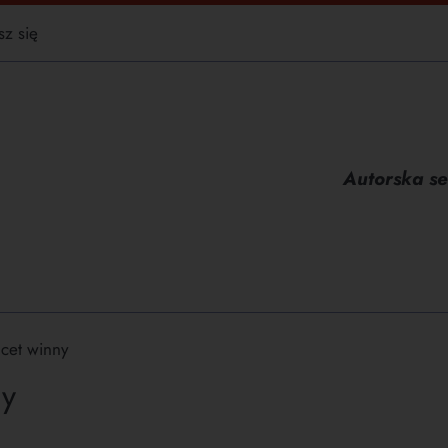
sz się
Autorska se
cet winny
ny
S