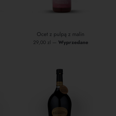
Ocet z pulpą z malin
Cena
29,00 zl
—
Wyprzedane
regularna