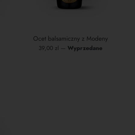
Ocet balsamiczny z Modeny
Cena
39,00 zl
—
Wyprzedane
regularna