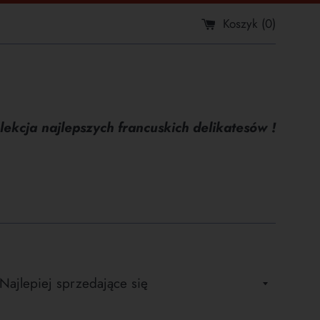
Koszyk (
0
)
lekcja najlepszych francuskich delikatesów !
ortuj
wg