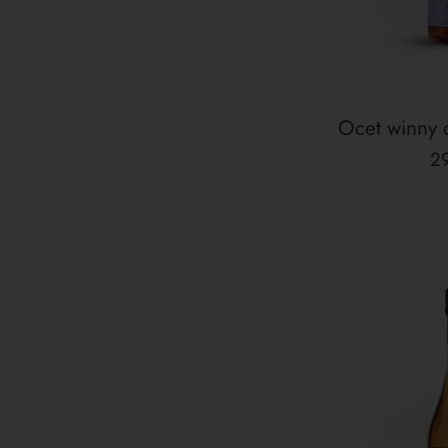
Ocet winny 
C
29
re