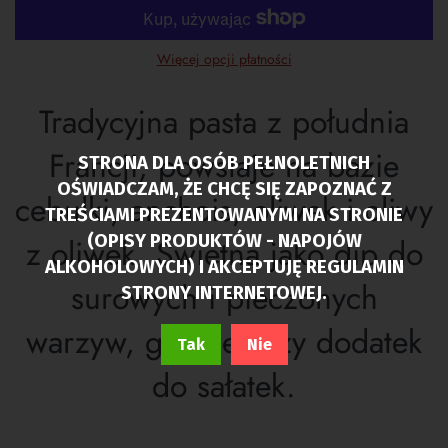
Więcej opcji płatności
Tradycyjna pasta z południa
Francji, powstaje na bazie
STRONA DLA OSÓB PEŁNOLETNICH
OŚWIADCZAM, ŻE CHCĘ SIĘ ZAPOZNAĆ Z
cebulki, anchois, oliwek i oliwy
TREŚCIAMI PREZENTOWANYMI NA STRONIE
(OPISY PRODUKTÓW - NAPOJÓW
z oliwek. Świetna jako dip do
ALKOHOLOWYCH) I AKCEPTUJĘ REGULAMIN
surowych i pieczonych
STRONY INTERNETOWEJ.
warzyw, grzanek czy dodatek
Tak
Nie
do sałatek.