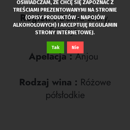
OŚWIADCZAM, ŻE CHCĘ SIĘ ZAPOZNAĆ Z
TREŚCIAMI PREZENTOWANYMI NA STRONIE
Region :
Dolina Loary,
(OPISY PRODUKTÓW - NAPOJÓW
ALKOHOLOWYCH) I AKCEPTUJĘ REGULAMIN
Francja
STRONY INTERNETOWEJ.
Tak
Nie
Apelacja :
Anjou
Rodzaj wina :
Różowe
półsłodkie