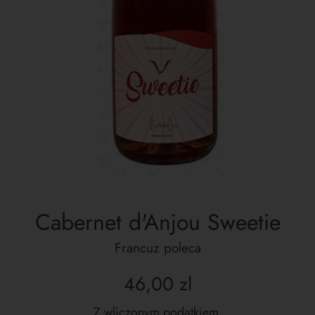
Cabernet d'Anjou Sweetie
Francuz poleca
Cena
46,00 zl
regularna
Z wliczonym podatkiem.