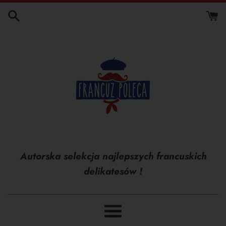
Przejdź
do
treści
Autorska selekcja najlepszych francuskich
delikatesów !
Menu