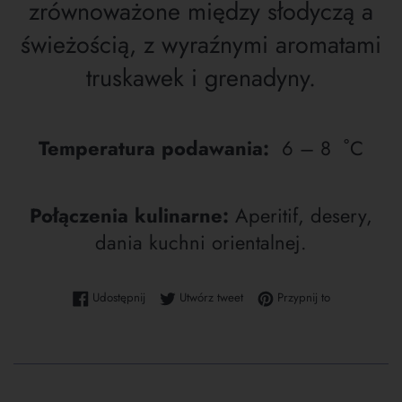
zrównoważone między słodyczą a
świeżością, z wyraźnymi aromatami
truskawek i grenadyny.
Temperatura podawania:
6 – 8 ˚C
Połączenia kulinarne:
Aperitif, desery,
dania kuchni orientalnej.
Udostępnij na Facebooku
Tweetuj na Twitterze
Przypnij do tab
Udostępnij
Utwórz tweet
Przypnij to