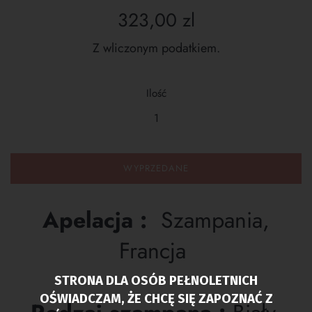
Cena
323,00 zl
regularna
Z wliczonym podatkiem.
Ilość
WYPRZEDANE
Apelacja :
Szampania,
Francja
STRONA DLA OSÓB PEŁNOLETNICH
OŚWIADCZAM, ŻE CHCĘ SIĘ ZAPOZNAĆ Z