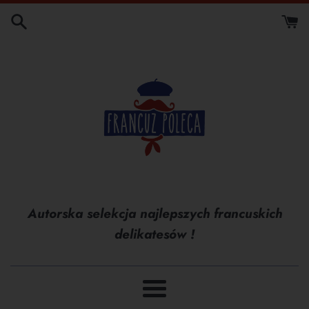
Przejdź
do
treści
Autorska selekcja najlepszych francuskich
delikatesów !
Menu