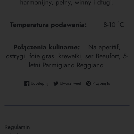
harmonijny, pełny, winny i długi.
Temperatura podawania:
8-10
˚
C
Połączenia kulinarne:
Na aperitif,
ostrygi, foie gras, krewetki, ser Beaufort, 5-
letni Parmigiano Reggiano.
Udostępnij na Facebooku
Tweetuj na Twitterze
Przypnij do tab
Udostępnij
Utwórz tweet
Przypnij to
Regulamin