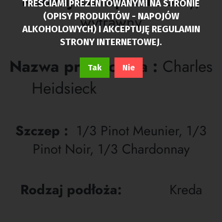
Rodzaj szampana :
Biały,
TREŚCIAMI PREZENTOWANYMI NA STRONIE
wytrawny
(OPISY PRODUKTÓW - NAPOJÓW
ALKOHOLOWYCH) I AKCEPTUJĘ REGULAMIN
STRONY INTERNETOWEJ.
Nazwa producenta :
Charles
Tak
Nie
Heidsieck
Szczep :
1/3 Pinot Meunier, 1/3
Pinot Noir, 1/3 Chardonnay
Rodzaj podłoża:
Kreda