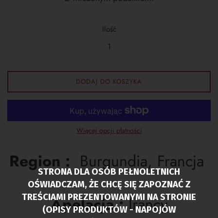
Ilość
DODAJ DO KOSZYKA
Więcej opcji płatności
Region :
Burgundia, Francja
STRONA DLA OSÓB PEŁNOLETNICH
OŚWIADCZAM, ŻE CHCĘ SIĘ ZAPOZNAĆ Z
TREŚCIAMI PREZENTOWANYMI NA STRONIE
Apelacja :
Irancy
(OPISY PRODUKTÓW - NAPOJÓW