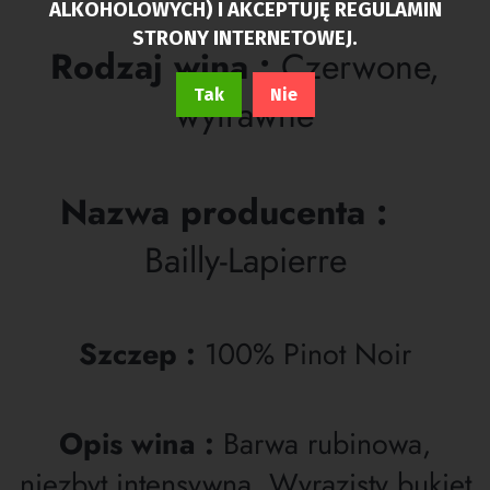
ALKOHOLOWYCH) I AKCEPTUJĘ REGULAMIN
STRONY INTERNETOWEJ.
Rodzaj wina :
C
zerwone,
Tak
Nie
wytrawne
Nazwa producenta :
Bailly-Lapierre
Szczep :
100% Pinot Noir
Opis wina :
Barwa rubinowa,
niezbyt intensywna. Wyrazisty bukiet