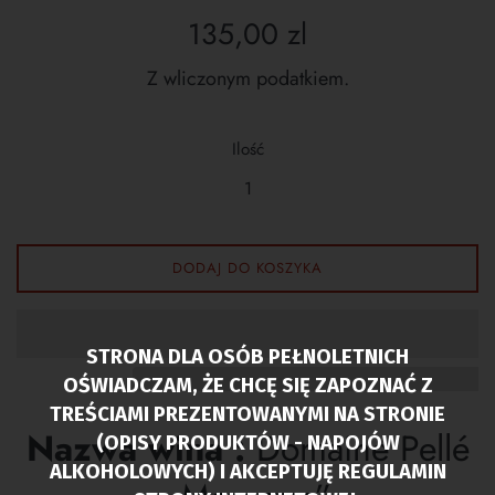
Cena
135,00 zl
regularna
Z wliczonym podatkiem.
Ilość
DODAJ DO KOSZYKA
STRONA DLA OSÓB PEŁNOLETNICH
OŚWIADCZAM, ŻE CHCĘ SIĘ ZAPOZNAĆ Z
TREŚCIAMI PREZENTOWANYMI NA STRONIE
Nazwa wina :
Domaine Pellé
(OPISY PRODUKTÓW - NAPOJÓW
ALKOHOLOWYCH) I AKCEPTUJĘ REGULAMIN