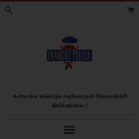
Przejdź
do
treści
Autorska selekcja najlepszych francuskich
delikatesów !
Menu