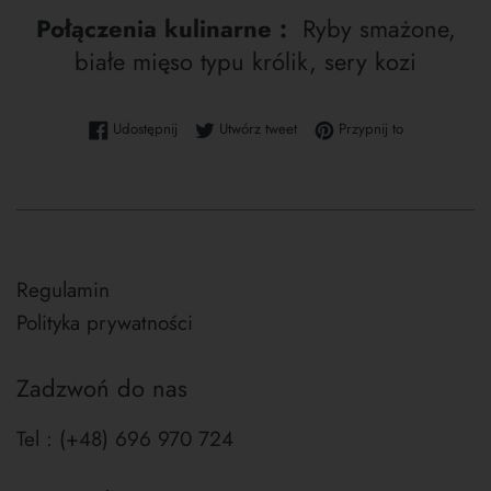
Połączenia kulinarne :
Ryby smażone,
białe mięso typu królik, sery kozi
Udostępnij na Facebooku
Tweetuj na Twitterze
Przypnij do tab
Udostępnij
Utwórz tweet
Przypnij to
Regulamin
Polityka prywatności
Zadzwoń do nas
Tel : (+48) 696 970 724