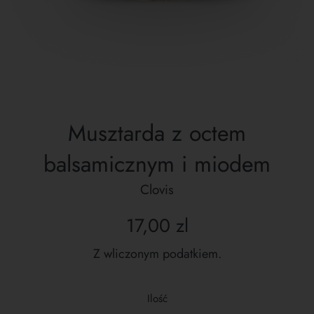
Musztarda z octem
balsamicznym i miodem
Clovis
Cena
17,00 zl
regularna
Z wliczonym podatkiem.
Ilość