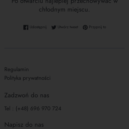
Po otwarciu najlepiej przechowywać w
chłodnym miejscu.
Udostępnij na Facebooku
Tweetuj na Twitterze
Przypnij do tab
Udostępnij
Utwórz tweet
Przypnij to
Regulamin
Polityka prywatności
Zadzwoń do nas
Tel : (+48) 696 970 724
Napisz do nas