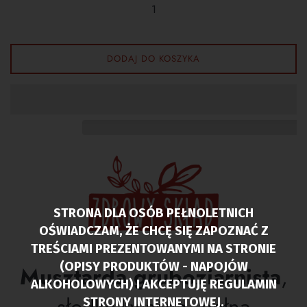
DODAJ DO KOSZYKA
STRONA DLA OSÓB PEŁNOLETNICH
OŚWIADCZAM, ŻE CHCĘ SIĘ ZAPOZNAĆ Z
TREŚCIAMI PREZENTOWANYMI NA STRONIE
(OPISY PRODUKTÓW - NAPOJÓW
Musztarda gruboziarnista
,
ALKOHOLOWYCH) I AKCEPTUJĘ REGULAMIN
STRONY INTERNETOWEJ.