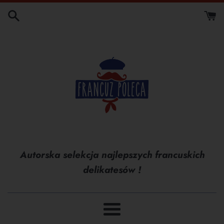
Przejdź
do
treści
Autorska selekcja najlepszych francuskich
delikatesów !
Menu