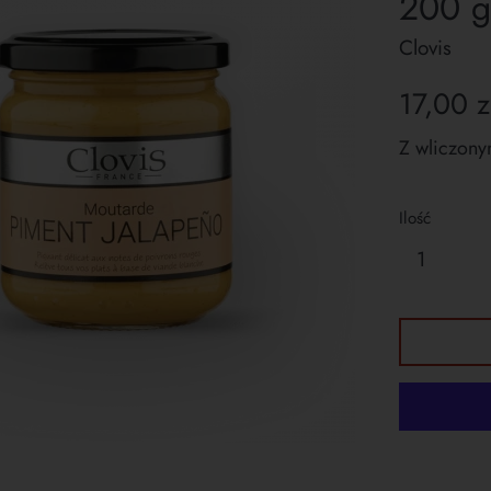
200 g
Clovis
Cena
17,00 z
regularna
Z wliczony
Ilość