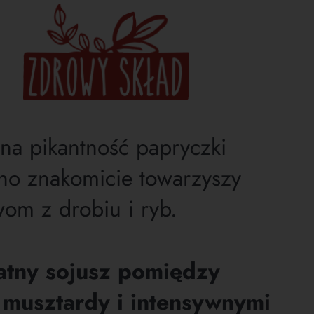
lna pikantność papryczki
eno znakomicie towarzyszy
wom z drobiu i ryb.
atny sojusz pomiędzy
musztardy i intensywnymi