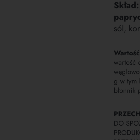
Skład:
papry
sól, ko
Wartość
wartość 
węglowod
g w tym 
błonnik 
PRZEC
DO SPO
PRODUKC