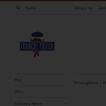
Przejdź
Szukaj
Zaloguj się
Zapi
do
treści
Start
›
Strona główna
M
Wino
Delikatesy Rybne
+