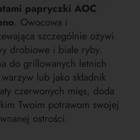
atami papryczki AOC
eno
. Owocowa i
zewająca szczególnie ożywi
y drobiowe i białe ryby.
a do grillowanych letnich
 warzyw lub jako składnik
aty czerwonych mięs, doda
tkim Twoim potrawom swojej
wnanej ostrości.