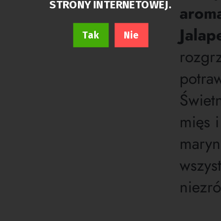
STRONY INTERNETOWEJ.
arom
Jalap
Tak
Nie
rozgr
potraw
Świetn
mięs i
maryn
wszys
niezró