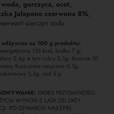
 woda, gorczyca, ocet,
czka Jalapeno czerwona 8%
,
nserwant siarczyn sodu
 odżywcza na 100 g produktu:
energetyczna 135 kcal, białko 7 g,
any 2,6g w tym cukry 2,1g, tłuszcze 10
kwasy tłuszczowe nasycone 0,7g,
pokarmowy 3,3g, sód 5 g
HOWYWANIE:
OKRES PRZYDATNOŚCI
ŻYCIA WYNOSI 2 LATA OD DATY
JI. PO OTWARCIU NAJLEPIEJ