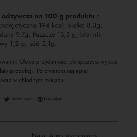
 odżywcza na 100 g produktu :
energetyczna 194 kcal, białko 8,3g,
any 9,7g, tłuszcze 13,3 g, błonnik
y 1,2 g, sód 5,1g.
wanie: Okres przydatności do spożycia wynosi
daty produkcji. Po otwarciu najlepiej
wać w chłodnym miejscu.
Udostępnij na Facebooku
Tweetuj na Twitterze
Przypnij do tablicy Pinterest
Utwórz tweet
Przypnij to
Nasz sklep stacjonarny