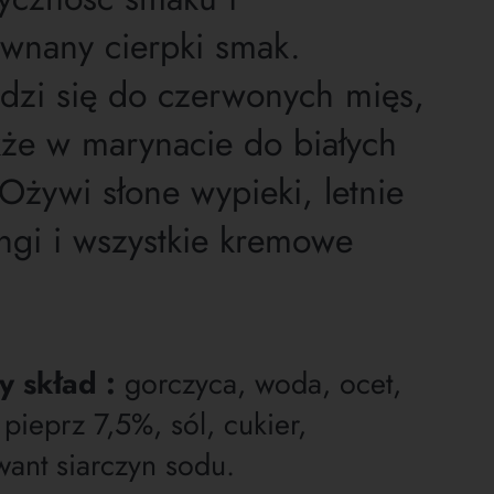
ównany cierpki smak.
dzi się do czerwonych mięs,
kże w marynacie do białych
Ożywi słone wypieki, letnie
ngi i wszystkie kremowe
 skład :
gorczyca, woda, ocet,
 pieprz 7,5%, sól, cukier,
ant siarczyn sodu.