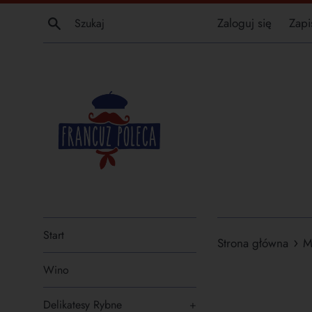
Przejdź
Szukaj
Zaloguj się
Zapi
do
treści
Start
›
Strona główna
M
Wino
Delikatesy Rybne
+