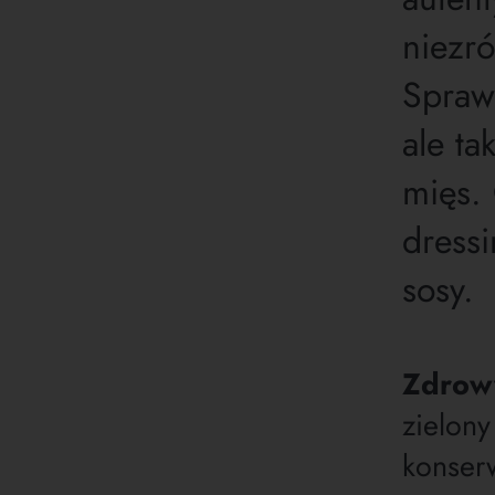
niezr
Spraw
ale ta
mięs. 
dressi
sosy.
Zdrowy
zielony
konserw