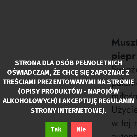
Muszt
piepr
STRONA DLA OSÓB PEŁNOLETNICH
Śwież
OŚWIADCZAM, ŻE CHCĘ SIĘ ZAPOZNAĆ Z
palen
TREŚCIAMI PREZENTOWANYMI NA STRONIE
(OPISY PRODUKTÓW - NAPOJÓW
miłoś
ALKOHOLOWYCH) I AKCEPTUJĘ REGULAMIN
Użyci
STRONY INTERNETOWEJ.
w tej 
Tak
Nie
auten