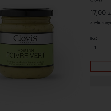
Cena
17,00 z
regularna
Z wliczony
Ilość