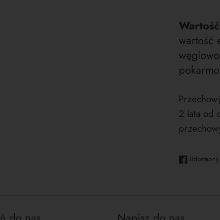
Wartość
wartość 
węglowod
pokarmow
Przechowy
2 lata od 
przechowy
Udostępnij
ń do nas
Napisz do nas