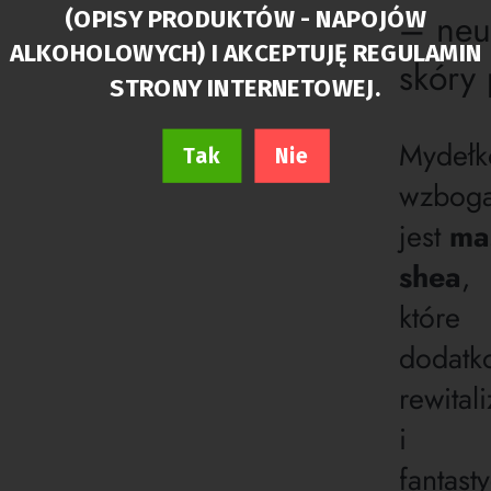
– neut
(OPISY PRODUKTÓW - NAPOJÓW
ALKOHOLOWYCH) I AKCEPTUJĘ REGULAMIN
skóry
STRONY INTERNETOWEJ.
Mydełk
Tak
Nie
wzbog
jest
ma
shea
,
które
dodatk
rewital
i
fantast