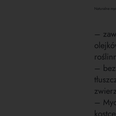
Naturalne myd
– zaw
olejk
roślin
– bez
tłusz
zwier
– Myd
kostce