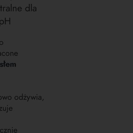
ralne dla
 pH
o
acone
słem
owo odżywia,
izuje
ycznie