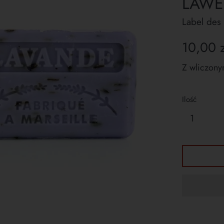
LAWEN
Label des
Cena
10,00 z
regularna
Z wliczony
Ilość