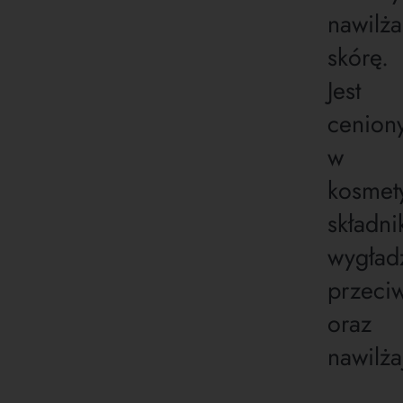
nawilża
skórę.
Jest
cenion
w
kosmet
składni
wygład
przeci
oraz
nawilż