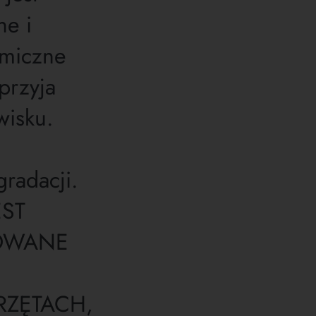
ne i
miczne
przyja
wisku.
radacji.
EST
OWANE
RZĘTACH,