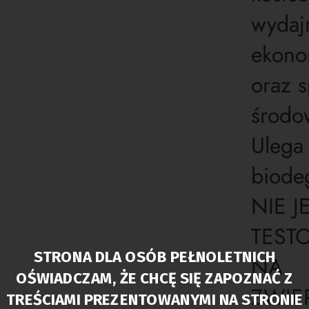
wydaj
ekono
oraz s
środo
Ulega
biodeg
NIE J
TEST
STRONA DLA OSÓB PEŁNOLETNICH
NA
OŚWIADCZAM, ŻE CHCĘ SIĘ ZAPOZNAĆ Z
ZWIE
TREŚCIAMI PREZENTOWANYMI NA STRONIE