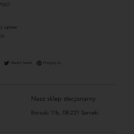
77007
 z upraw
ch
Udostępnij na Facebooku
Tweetuj na Twitterze
Przypnij do tablicy Pinterest
Utwórz tweet
Przypnij to
Nasz sklep stacjonarny
Borsuki 11b, 08-221 Sarnaki