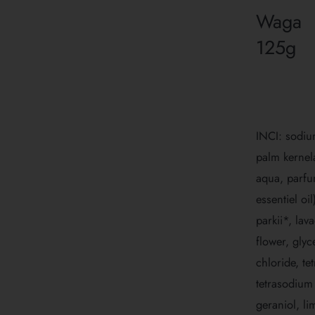
Waga
125g
INCI: sodiu
palm kernel
aqua, parfu
essentiel o
parkii*, lav
flower, glyc
chloride, t
tetrasodium 
geraniol, li