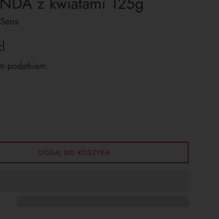
DA z kwiatami 125g
 Sens
l
m podatkiem.
DODAJ DO KOSZYKA