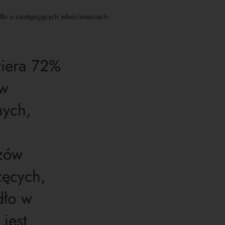
ło o następujących właściwościach:
iera 72%
ów
nych,
czów
zęcych,
ło w
 jest