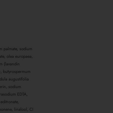
m palmate, sodium
ate, olea europaea,
m (lavandin
il), butyrospermum
adula augustifolia
erin, sodium
etrasodium EDTA,
editronate,
monene, linalool, CI