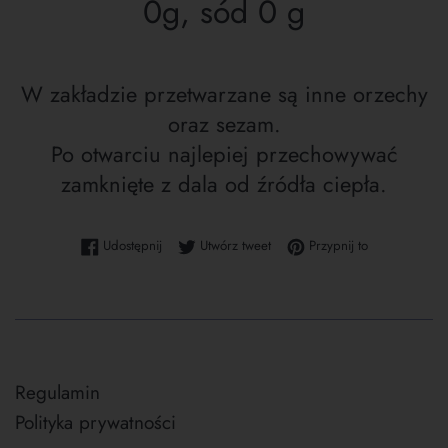
0g, sód 0 g
W zakładzie przetwarzane są inne orzechy
oraz sezam.
Po otwarciu najlepiej przechowywać
zamknięte z dala od źródła ciepła.
Udostępnij na Facebooku
Tweetuj na Twitterze
Przypnij do tab
Udostępnij
Utwórz tweet
Przypnij to
Regulamin
Polityka prywatności