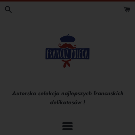
Przejdź
do
treści
Autorska selekcja najlepszych francuskich
delikatesów !
Menu