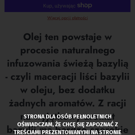
Więcej opcji płatności
Olej ten powstaje w
procesie naturalnego
infuzowania świeżą bazylią
- czyli maceracji liści bazylii
w oleju, bez dodatku
żadnych aromatów. Z racji
na wyjątkowy aromat
STRONA DLA OSÓB PEŁNOLETNICH
OŚWIADCZAM, ŻE CHCĘ SIĘ ZAPOZNAĆ Z
bazylii ma bardzo szerokie
TREŚCIAMI PREZENTOWANYMI NA STRONIE