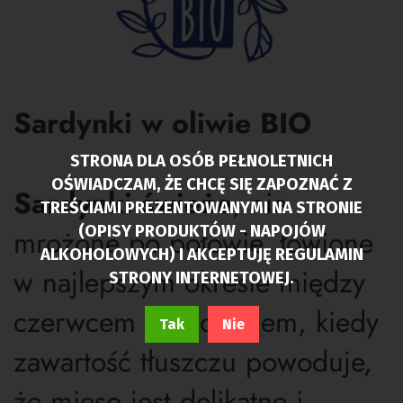
Sardynki w oliwie BIO
STRONA DLA OSÓB PEŁNOLETNICH
OŚWIADCZAM, ŻE CHCĘ SIĘ ZAPOZNAĆ Z
Sardynki świeże
, nie
TREŚCIAMI PREZENTOWANYMI NA STRONIE
(OPISY PRODUKTÓW - NAPOJÓW
mrożone po połowie, łowione
ALKOHOLOWYCH) I AKCEPTUJĘ REGULAMIN
w najlepszym okresie między
STRONY INTERNETOWEJ.
czerwcem a listopadem, kiedy
Tak
Nie
zawartość tłuszczu powoduje,
że mięso jest delikatne i