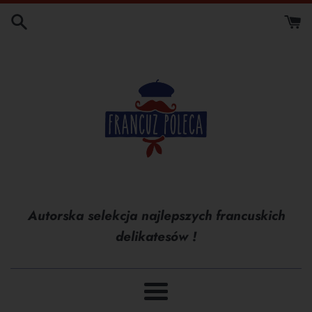
Przejdź
do
treści
Autorska selekcja najlepszych francuskich
delikatesów !
Menu