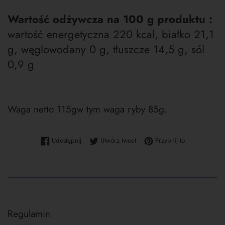
Wartość odżywcza na 100 g produktu :
wartość energetyczna 220 kcal, białko 21,1
g, węglowodany 0 g, tłuszcze 14,5 g, sól
0,9 g
Waga netto 115gw tym waga ryby 85g.
Udostępnij na Facebooku
Tweetuj na Twitterze
Przypnij do tab
Udostępnij
Utwórz tweet
Przypnij to
Regulamin