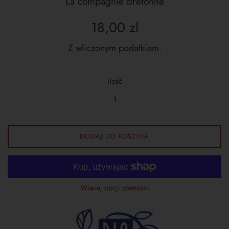
La compagnie bretonne
Cena
18,00 zl
regularna
Z wliczonym podatkiem.
Ilość
DODAJ DO KOSZYKA
Więcej opcji płatności