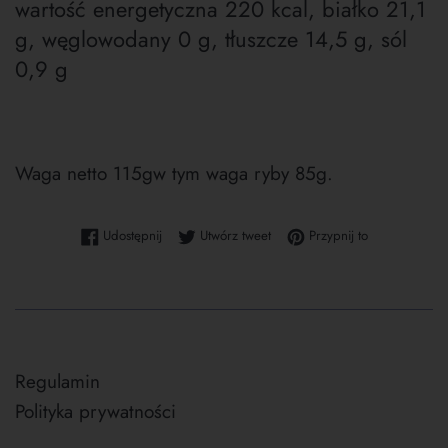
wartość energetyczna 220 kcal, białko 21,1
g, węglowodany 0 g, tłuszcze 14,5 g, sól
0,9 g
Waga netto 115gw tym waga ryby 85g.
Udostępnij na Facebooku
Tweetuj na Twitterze
Przypnij do tab
Udostępnij
Utwórz tweet
Przypnij to
Regulamin
Polityka prywatności